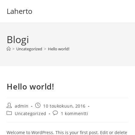
Siirry
Laherto
suoraan
sisältöön
Blogi
>
Uncategorized
>
Hello world!
Hello world!
Artikkelin
Artikkeli
admin
10 toukokuun, 2016
kirjoittaja:
julkaistu:
Artikkelin
Artikkelin
Uncategorized
1 kommentti
kategoria:
kommentit:
Welcome to WordPress. This is your first post. Edit or delete