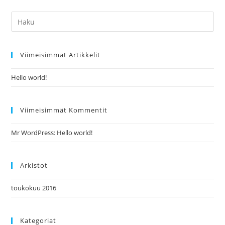
Pre
Es
to
Viimeisimmät Artikkelit
clo
the
Hello world!
sea
pan
Viimeisimmät Kommentit
Mr WordPress
:
Hello world!
Arkistot
toukokuu 2016
Kategoriat