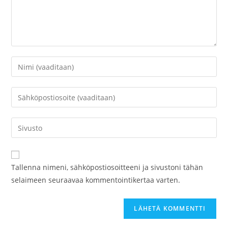
Kirjoita
nimesi
tai
Kirjoita
käyttäjätunnuksesi
sähköpostiosoitteesi
kommentoidaksesi
kommentoidaksesi
Kirjoita
sivustosi
verkko-
osoite/URL
Tallenna nimeni, sähköpostiosoitteeni ja sivustoni tähän
(valinnainen)
selaimeen seuraavaa kommentointikertaa varten.