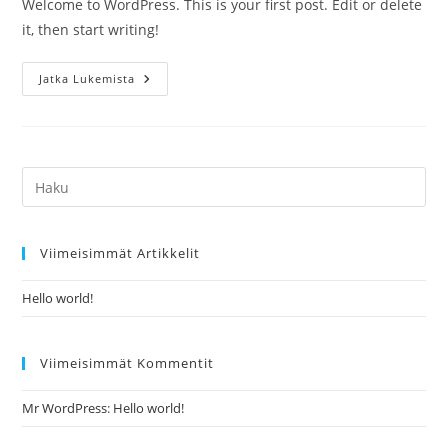
Welcome to WordPress. This is your first post. Edit or delete
it, then start writing!
Hello
Jatka Lukemista
World!
Pre
Es
to
Viimeisimmät Artikkelit
clo
the
Hello world!
sea
pan
Viimeisimmät Kommentit
Mr WordPress
:
Hello world!