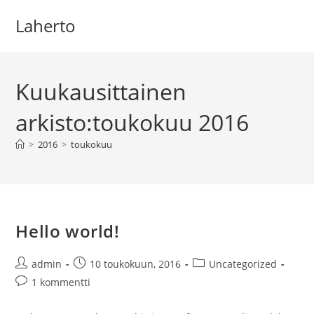
Siirry
Laherto
suoraan
sisältöön
Kuukausittainen
arkisto:toukokuu 2016
>
2016
>
toukokuu
Hello world!
Artikkelin
Artikkeli
Artikkelin
admin
10 toukokuun, 2016
Uncategorized
kirjoittaja:
julkaistu:
kategoria:
Artikkelin
1 kommentti
kommentit: