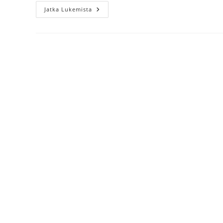
Hello
Jatka Lukemista
World!