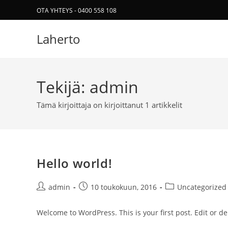
Siirry
OTA YHTEYS - 0400 558 108
suoraan
sisältöön
Laherto
Tekijä:
admin
Tämä kirjoittaja on kirjoittanut 1 artikkelit
Hello world!
Artikkelin
Artikkeli
Artikkelin
admin
10 toukokuun, 2016
Uncategorized
kirjoittaja:
julkaistu:
kategoria:
Welcome to WordPress. This is your first post. Edit or dele