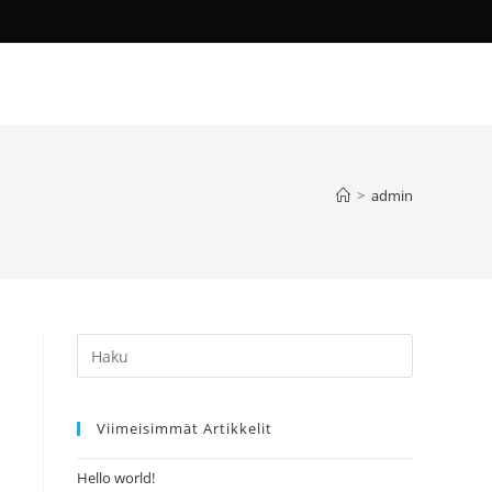
>
admin
Press
Escape
to
Viimeisimmät Artikkelit
close
the
Hello world!
search